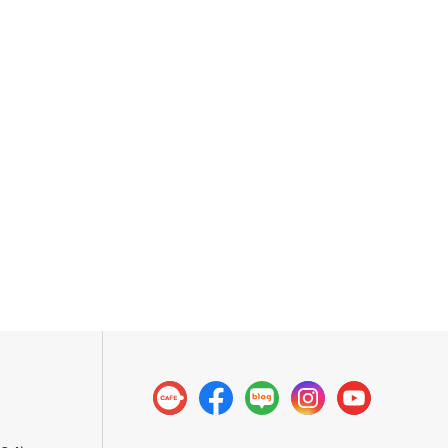
팅
진단 공개
시
출시