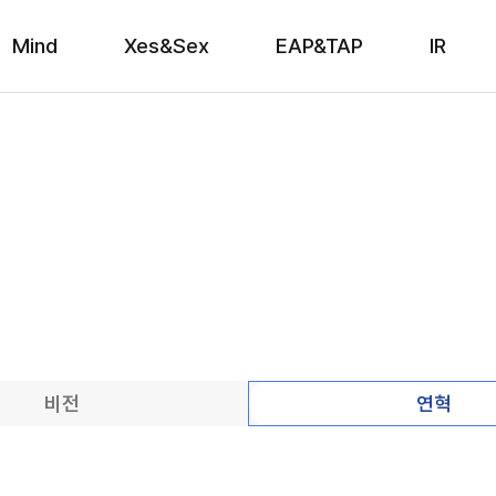
Mind
Xes&Sex
EAP&TAP
IR
비전
연혁