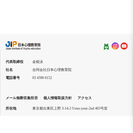
メール
jip@jip.ac
代表取締役
金範泳
社名
合同会社日本心理教育院
電話番号
03 4590 6152
メール無断収集拒否
|
個人情報取扱方針
|
アクセス
所在地
東京都台東区上野 3-14-2 Ueno-your-2nd 403号室