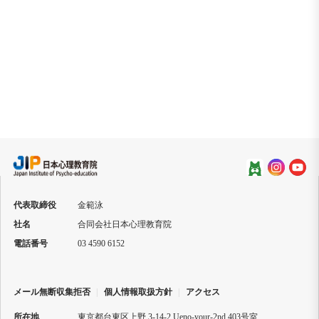
個人情報収集利用同意
個人情報収集および利用規約に同意します。
送信
代表取締役
金範泳
社名
合同会社日本心理教育院
電話番号
03 4590 6152
メール無断収集拒否
|
個人情報取扱方針
|
アクセス
所在地
東京都台東区上野 3-14-2 Ueno-your-2nd 403号室